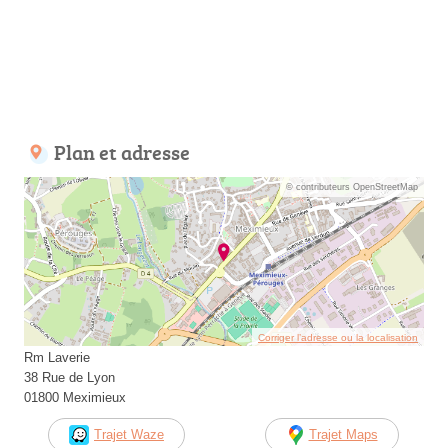
Plan et adresse
© contributeurs OpenStreetMap
Corriger l’adresse ou la localisation
Rm Laverie
38 Rue de Lyon
01800 Meximieux
Trajet Waze
Trajet Maps