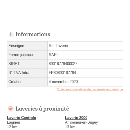
Informations
Enseigne
Rm Laverie
Forme juridique
SARL
SIRET
89016779400027
N° TVA Intra.
FR80890167794
Création
4 novembre 2020
Éditer les informations de ma laverie automatique
Laveries à proximité
Laverie Centrale
Laverie 2000
Lagnieu
Ambérieu-en-Bugey
12 km
13 km