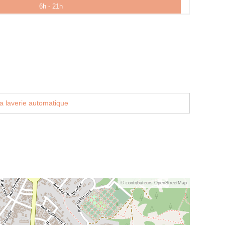
6h - 21h
a laverie automatique
© contributeurs OpenStreetMap