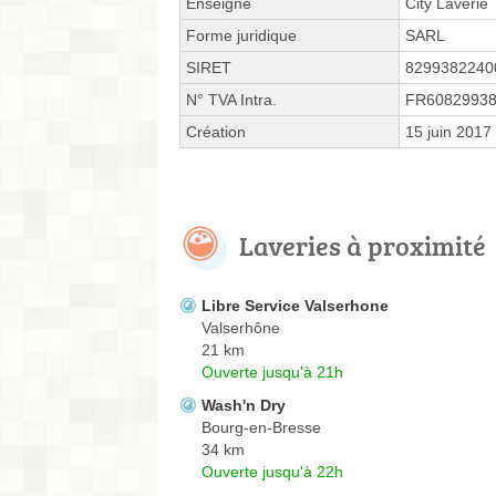
Enseigne
City Laverie
Forme juridique
SARL
SIRET
8299382240
N° TVA Intra.
FR6082993
Création
15 juin 2017
Laveries à proximité
Libre Service Valserhone
Valserhône
21 km
Ouverte jusqu'à 21h
Wash'n Dry
Bourg-en-Bresse
34 km
Ouverte jusqu'à 22h