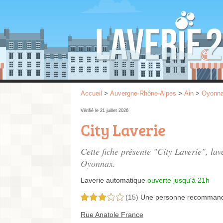
Accueil
>
Auvergne-Rhône-Alpes
>
Ain
>
Oyonn
Vérifié le 21 juillet 2026
City Laverie
Cette fiche présente "City Laverie", la
Oyonnax.
Laverie automatique
ouverte jusqu'à 21h
(15)
Une personne
recomman
3,0 étoiles sur 5
Rue Anatole France