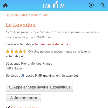
Hauts-de-France
>
Aisne
>
Laon
Le Lavadou
Cette fiche présente "Le Lavadou", laverie automatique situé
avenue
pierre mendès france
, 02000 Laon.
Laverie automatique
fermée, ouvre demain à 7h
Une personne
recommande
cette laverie
4,5 étoiles sur 5
(64)
automatique.
96 avenue Pierre Mendès France
02000 Laon
Services :
accès
PMR
(parking, entrée adaptée)
📞 Appeler cette laverie automatique
Je recommande