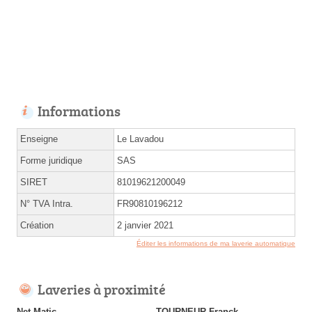
Informations
Enseigne
Le Lavadou
Forme juridique
SAS
SIRET
81019621200049
N° TVA Intra.
FR90810196212
Création
2 janvier 2021
Éditer les informations de ma laverie automatique
Laveries à proximité
Net Matic
TOURNEUR Franck