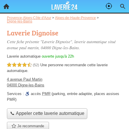
Provence-Alpes-Côte d'Azur
>
Alpes-de-Haute-Provence
>
Digne-les-Bains
Laverie Dignoise
Cette fiche présente "Laverie Dignoise", laverie automatique situé
avenue paul martin
, 04000 Digne-les-Bains.
Laverie automatique
ouverte jusqu'à 22h
Une personne
recommande
cette laverie
4,5 étoiles sur 5
(52)
automatique.
4 avenue Paul Martin
04000 Digne-les-Bains
Services :
accès
PMR
(parking, entrée adaptée, places assises
PMR)
📞 Appeler cette laverie automatique
Je recommande