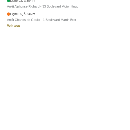
Ligne L2, à 304 m
Arrêt Alphonse Richard - 33 Boulevard Victor Hugo
Ligne L5, à 246 m
Arrêt Charles de Gaulle - 1 Boulevard Martin Bret
Voir tout