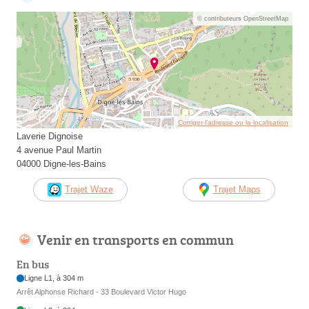
© contributeurs OpenStreetMap
Corriger l’adresse ou la localisation
Laverie Dignoise
4 avenue Paul Martin
04000 Digne-les-Bains
Trajet Waze
Trajet Maps
Venir en transports en commun
En bus
Ligne L1, à 304 m
Arrêt Alphonse Richard - 33 Boulevard Victor Hugo