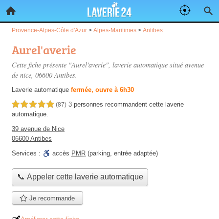
Provence-Alpes-Côte d'Azur
>
Alpes-Maritimes
>
Antibes
Aurel'averie
Cette fiche présente "Aurel'averie", laverie automatique situé
avenue
de nice
, 06600 Antibes.
Laverie automatique
fermée, ouvre à 6h30
3 personnes
recommandent
cette laverie
5,0 étoiles sur 5
(87)
automatique.
39 avenue de Nice
06600 Antibes
Services :
accès
PMR
(parking, entrée adaptée)
📞 Appeler cette laverie automatique
Je recommande