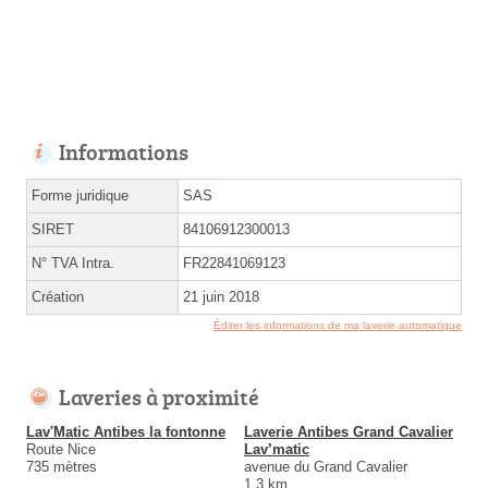
Informations
Forme juridique
SAS
SIRET
84106912300013
N° TVA Intra.
FR22841069123
Création
21 juin 2018
Éditer les informations de ma laverie automatique
Laveries à proximité
Lav'Matic Antibes la fontonne
Laverie Antibes Grand Cavalier
Route Nice
Lav’matic
735 mètres
avenue du Grand Cavalier
1.3 km