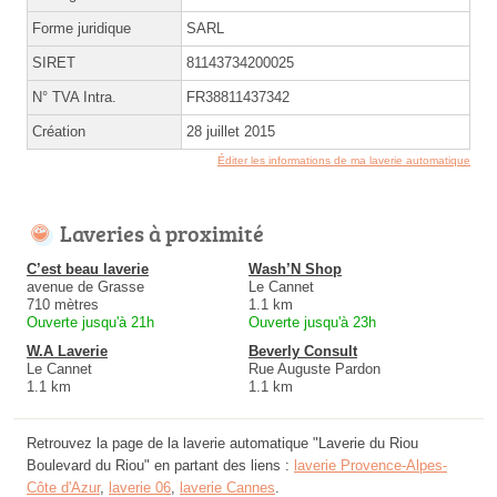
Forme juridique
SARL
SIRET
81143734200025
N° TVA Intra.
FR38811437342
Création
28 juillet 2015
Éditer les informations de ma laverie automatique
Laveries à proximité
C’est beau laverie
Wash’N Shop
avenue de Grasse
Le Cannet
710 mètres
1.1 km
Ouverte jusqu'à 21h
Ouverte jusqu'à 23h
W.A Laverie
Beverly Consult
Le Cannet
Rue Auguste Pardon
1.1 km
1.1 km
Retrouvez la page de la laverie automatique "Laverie du Riou
Boulevard du Riou" en partant des liens :
laverie Provence-Alpes-
Côte d'Azur
,
laverie 06
,
laverie Cannes
.