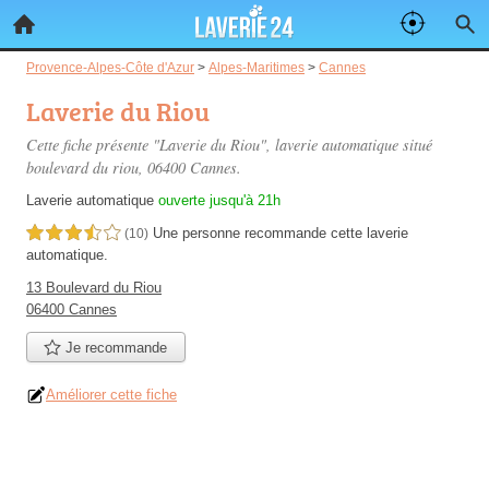
Provence-Alpes-Côte d'Azur
>
Alpes-Maritimes
>
Cannes
Laverie du Riou
Cette fiche présente "Laverie du Riou", laverie automatique situé
boulevard du riou
, 06400 Cannes.
Laverie automatique
ouverte jusqu'à 21h
Une personne
recommande
cette laverie
3,5 étoiles sur 5
(10)
automatique.
13 Boulevard du Riou
06400 Cannes
Je recommande
Améliorer cette fiche