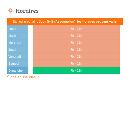
Horaires
Samedi prochain :
Jour férié (Assomption), les horaires peuvent varier
Lundi
7h - 21h
Mardi
7h - 21h
Mercredi
7h - 21h
Jeudi
7h - 21h
Vendredi
7h - 21h
Samedi
7h - 21h
Dimanche
7h - 21h
Signaler une erreur