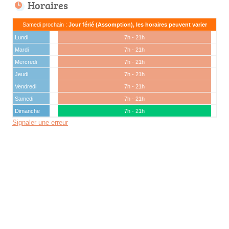
Horaires
Samedi prochain :
Jour férié (Assomption), les horaires peuvent varier
Lundi
7h - 21h
Mardi
7h - 21h
Mercredi
7h - 21h
Jeudi
7h - 21h
Vendredi
7h - 21h
Samedi
7h - 21h
Dimanche
7h - 21h
Signaler une erreur