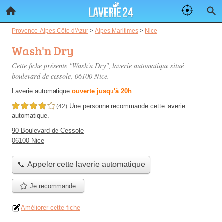
Provence-Alpes-Côte d'Azur
>
Alpes-Maritimes
>
Nice
Wash'n Dry
Cette fiche présente "Wash'n Dry", laverie automatique situé
boulevard de cessole
, 06100 Nice.
Laverie automatique
ouverte jusqu'à 20h
Une personne
recommande
cette laverie
4,0 étoiles sur 5
(42)
automatique.
90 Boulevard de Cessole
06100 Nice
📞 Appeler cette laverie automatique
Je recommande
Améliorer cette fiche