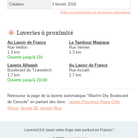
Création
3 février 2016
Éditer les informations de ma laverie automatique
Laveries à proximité
Au Lavoir de France
Le Tambour Magique
Rue Veillon
Rue Vernier
1.3 km
1.3 km
Ouverte jusqu'à 21h
Laverie Allwash
Au Lavoir de France
Boulevard du Tzarewitch
Rue Assalit
1.7 km
1.7 km
Ouverte jusqu'à 21h30
Retrouvez la page de la laverie automatique "Wash'n Dry Boulevard
de Cessole" en partant des liens :
laverie Provence-Alpes-Côte
d'Azur
,
laverie 06
,
laverie Nice
.
Laverie24.fr, lavez votre linge sale partout en France !