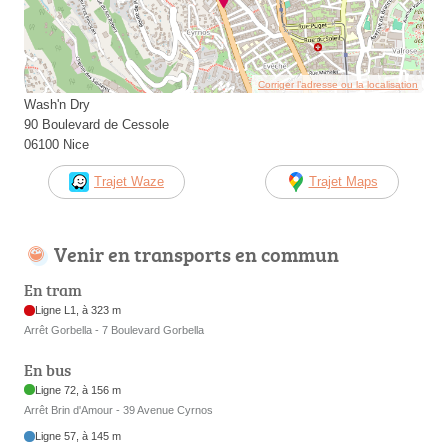
Corriger l’adresse ou la localisation
Wash'n Dry
90 Boulevard de Cessole
06100 Nice
Trajet Waze
Trajet Maps
Venir en transports en commun
En tram
Ligne L1, à 323 m
Arrêt Gorbella - 7 Boulevard Gorbella
En bus
Ligne 72, à 156 m
Arrêt Brin d'Amour - 39 Avenue Cyrnos
Ligne 57, à 145 m