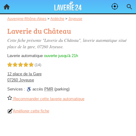
Auvergne-Rhône-Alpes
>
Ardèche
>
Joyeuse
Laverie du Château
Cette fiche présente "Laverie du Château", laverie automatique situé
place de la gare
, 07260 Joyeuse.
Laverie automatique
ouverte jusqu'à 21h
5,0 étoiles sur 5
(14)
12 place de la Gare
07260 Joyeuse
Services :
accès
PMR
(parking)
Recommander cette laverie automatique
Améliorer cette fiche