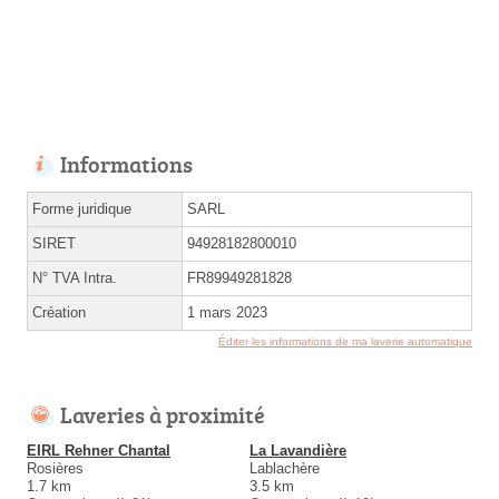
Informations
Forme juridique
SARL
SIRET
94928182800010
N° TVA Intra.
FR89949281828
Création
1 mars 2023
Éditer les informations de ma laverie automatique
Laveries à proximité
EIRL Rehner Chantal
La Lavandière
Rosières
Lablachère
1.7 km
3.5 km