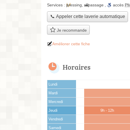
Services :
pressing
,
repassage
,
accès
P
📞 Appeler cette laverie automatique
Je recommande
Améliorer cette fiche
Horaires
Lundi
Mardi
Mercredi
Jeudi
9h - 12h
Vendredi
Samedi