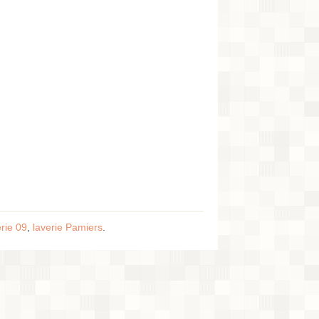
erie 09
,
laverie Pamiers
.