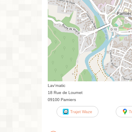
Lav'matic
18 Rue de Loumet
09100 Pamiers
Trajet Waze
T