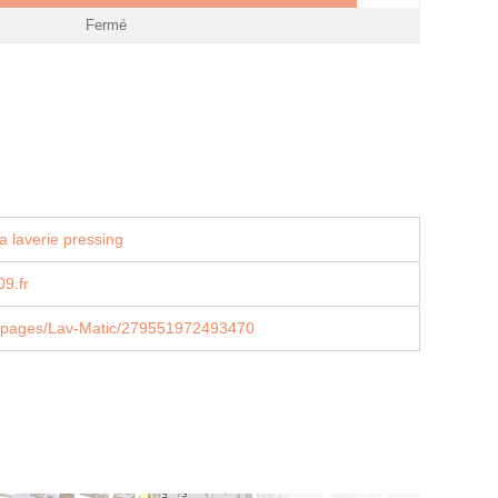
Fermé
a laverie pressing
9.fr
/pages/Lav-Matic/279551972493470