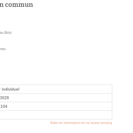
 en commun
au Bois
eres
 individuel
0028
2104
Éditer les informations de ma laverie pressing