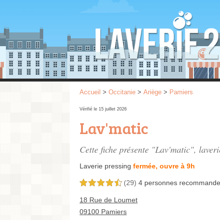
Accueil
>
Occitanie
>
Ariège
>
Pamiers
Vérifié le 15 juillet 2026
Lav'matic
Cette fiche présente "Lav'matic", laver
Laverie pressing
fermée, ouvre à 9h
(29)
4 personnes
recommande
4,5 étoiles sur 5
18 Rue de Loumet
09100 Pamiers