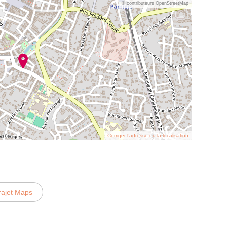
© contributeurs OpenStreetMap
Corriger l’adresse ou la localisation
rajet Maps