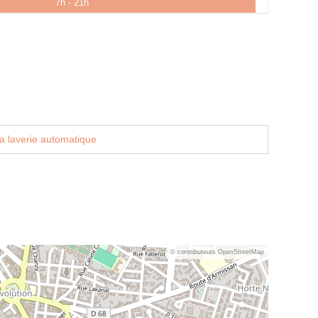
7h - 21h
a laverie automatique
© contributeurs OpenStreetMap