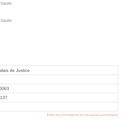
 Gaulle
 Gaulle
alais de Justice
0063
137
Éditer les informations de ma laverie automatique