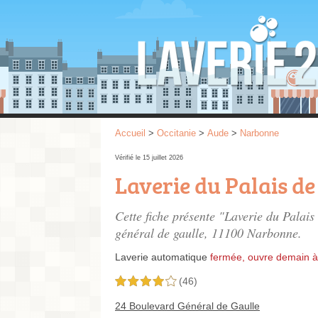
Accueil
>
Occitanie
>
Aude
>
Narbonne
Vérifié le 15 juillet 2026
Laverie du Palais de
Cette fiche présente "Laverie du Palais
général de gaulle
, 11100 Narbonne.
Laverie automatique
fermée, ouvre demain à
(46)
4,0 étoiles sur 5
24 Boulevard Général de Gaulle