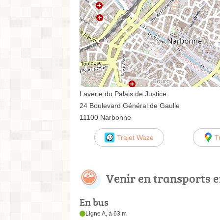
Laverie du Palais de Justice
24 Boulevard Général de Gaulle
11100 Narbonne
Trajet Waze
T
Venir en transports
En bus
Ligne A, à 63 m