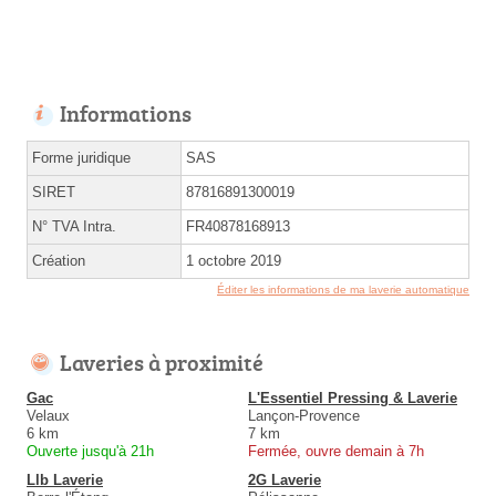
Informations
Forme juridique
SAS
SIRET
87816891300019
N° TVA Intra.
FR40878168913
Création
1 octobre 2019
Éditer les informations de ma laverie automatique
Laveries à proximité
Gac
L'Essentiel Pressing & Laverie
Velaux
Lançon-Provence
6 km
7 km
Ouverte jusqu'à 21h
Fermée, ouvre demain à 7h
Llb Laverie
2G Laverie