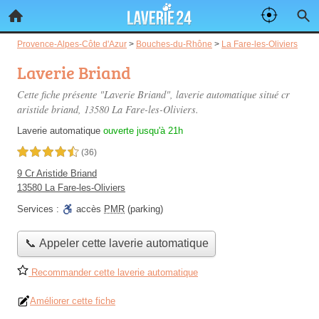
Provence-Alpes-Côte d'Azur
>
Bouches-du-Rhône
>
La Fare-les-Oliviers
Laverie Briand
Cette fiche présente "Laverie Briand", laverie automatique situé
cr
aristide briand
, 13580 La Fare-les-Oliviers.
Laverie automatique
ouverte jusqu'à 21h
4,5 étoiles sur 5
(36)
9 Cr Aristide Briand
13580 La Fare-les-Oliviers
Services :
accès
PMR
(parking)
📞 Appeler cette laverie automatique
Recommander cette laverie automatique
Améliorer cette fiche