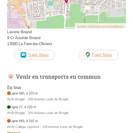
Corriger l’adresse ou la localisation
Laverie Briand
9 Cr Aristide Briand
13580 La Fare-les-Oliviers
Trajet Waze
Trajet Maps
Venir en transports en commun
En bus
Ligne 580, à 233 m
Arrêt Broglie - 205 Avenue Louis de Broglie
Ligne 17, à 233 m
Arrêt Broglie - 205 Avenue Louis de Broglie
Ligne 683, à 315 m
Arrêt Collège Leprince - 128 Avenue Louis de Broglie
Voir tout