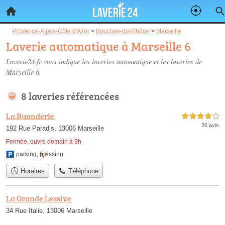
Provence-Alpes-Côte d'Azur
>
Bouches-du-Rhône
>
Marseille
Laverie automatique à Marseille 6
Laverie24.fr vous indique les laveries automatique et les
laveries de
Marseille 6
.
8 laveries référencées
La Buanderie
4,0 étoiles sur 5
36 avis
192 Rue Paradis, 13006 Marseille
Fermée, ouvre demain à 9h
parking
,
pressing
Horaires
Téléphone
La Grande Lessive
34 Rue Italie, 13006 Marseille