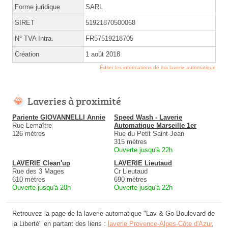
Forme juridique
SARL
SIRET
51921870500068
N° TVA Intra.
FR57519218705
Création
1 août 2018
Éditer les informations de ma laverie automatique
Laveries à proximité
Pariente GIOVANNELLI Annie
Speed Wash - Laverie
Rue Lemaître
Automatique Marseille 1er
126 mètres
Rue du Petit Saint-Jean
315 mètres
Ouverte jusqu'à 22h
LAVERIE Clean'up
LAVERIE Lieutaud
Rue des 3 Mages
Cr Lieutaud
610 mètres
690 mètres
Ouverte jusqu'à 20h
Ouverte jusqu'à 22h
Retrouvez la page de la laverie automatique "Lav & Go Boulevard de
la Liberté" en partant des liens :
laverie Provence-Alpes-Côte d'Azur
,