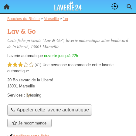
Bouches-du-Rhône
>
Marseille
>
1er
Lav & Go
Cette fiche présente "Lav & Go", laverie automatique situé
boulevard
de la liberté
, 13001 Marseille.
Laverie automatique
ouverte jusqu'à 22h
Une personne
recommande
cette laverie
3,0 étoiles sur 5
(41)
automatique.
20 Boulevard de la Liberté
13001 Marseille
Services :
pressing
📞 Appeler cette laverie automatique
Je recommande