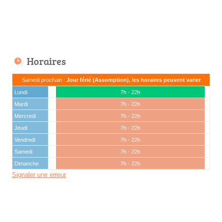
Horaires
Samedi prochain :
Jour férié (Assomption), les horaires peuvent varier
Lundi
7h - 22h
Mardi
7h - 22h
Mercredi
7h - 22h
Jeudi
7h - 22h
Vendredi
7h - 22h
Samedi
7h - 22h
Dimanche
7h - 22h
Signaler une erreur