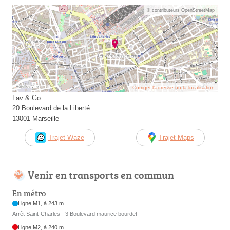
© contributeurs OpenStreetMap
Corriger l’adresse ou la localisation
Lav & Go
20 Boulevard de la Liberté
13001 Marseille
Trajet Waze
Trajet Maps
Venir en transports en commun
En métro
Ligne M1, à 243 m
Arrêt Saint-Charles - 3 Boulevard maurice bourdet
Ligne M2, à 240 m