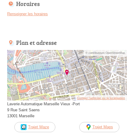
Horaires
Renseigner les horaires
Plan et adresse
© contributeurs OpenStreetMap
Corriger l’adresse ou la localisation
Laverie Automatique Marseille Vieux -Port
9 Rue Saint Saens
13001 Marseille
Trajet Waze
Trajet Maps