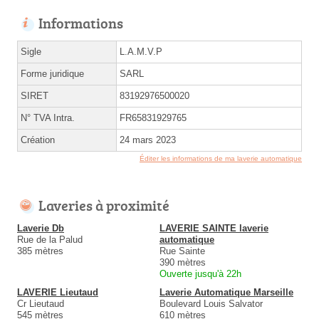
Informations
Sigle
L.A.M.V.P
Forme juridique
SARL
SIRET
83192976500020
N° TVA Intra.
FR65831929765
Création
24 mars 2023
Éditer les informations de ma laverie automatique
Laveries à proximité
Laverie Db
LAVERIE SAINTE laverie
Rue de la Palud
automatique
385 mètres
Rue Sainte
390 mètres
Ouverte jusqu'à 22h
LAVERIE Lieutaud
Laverie Automatique Marseille
Cr Lieutaud
Boulevard Louis Salvator
545 mètres
610 mètres