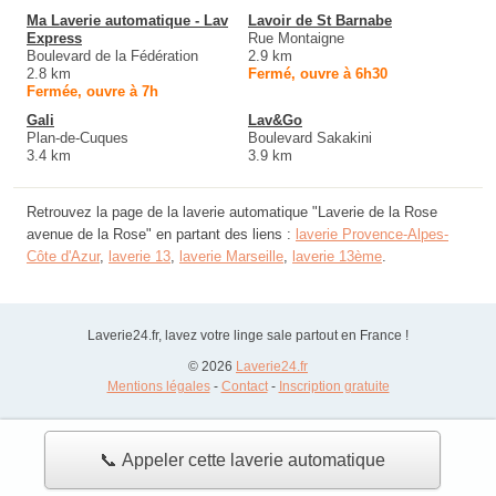
Ma Laverie automatique - Lav
Lavoir de St Barnabe
Express
Rue Montaigne
Boulevard de la Fédération
2.9 km
2.8 km
Fermé, ouvre à 6h30
Fermée, ouvre à 7h
Gali
Lav&Go
Plan-de-Cuques
Boulevard Sakakini
3.4 km
3.9 km
Retrouvez la page de la laverie automatique "Laverie de la Rose
avenue de la Rose" en partant des liens :
laverie Provence-Alpes-
Côte d'Azur
,
laverie 13
,
laverie Marseille
,
laverie 13ème
.
Laverie24.fr, lavez votre linge sale partout en France !
© 2026
Laverie24.fr
Mentions légales
-
Contact
-
Inscription gratuite
📞 Appeler cette laverie automatique