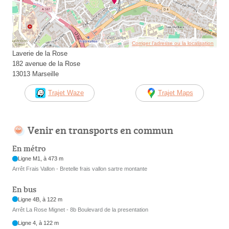
Corriger l’adresse ou la localisation
Laverie de la Rose
182 avenue de la Rose
13013 Marseille
Trajet Waze
Trajet Maps
Venir en transports en commun
En métro
Ligne M1, à 473 m
Arrêt Frais Vallon - Bretelle frais vallon sartre montante
En bus
Ligne 4B, à 122 m
Arrêt La Rose Mignet - 8b Boulevard de la presentation
Ligne 4, à 122 m