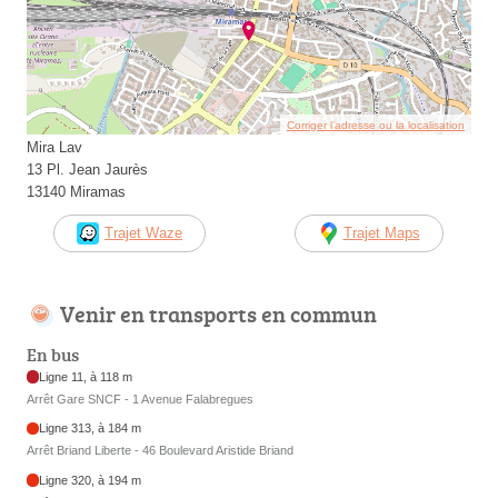
Corriger l’adresse ou la localisation
Mira Lav
13 Pl. Jean Jaurès
13140 Miramas
Trajet Waze
Trajet Maps
Venir en transports en commun
En bus
Ligne 11, à 118 m
Arrêt Gare SNCF - 1 Avenue Falabregues
Ligne 313, à 184 m
Arrêt Briand Liberte - 46 Boulevard Aristide Briand
Ligne 320, à 194 m