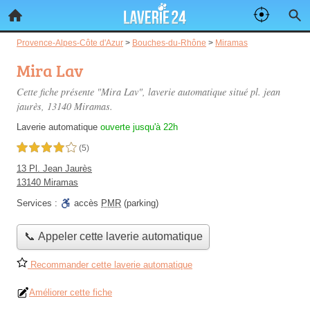
Provence-Alpes-Côte d'Azur
>
Bouches-du-Rhône
>
Miramas
Mira Lav
Cette fiche présente "Mira Lav", laverie automatique situé
pl. jean
jaurès
, 13140 Miramas.
Laverie automatique
ouverte jusqu'à 22h
4,0 étoiles sur 5
(5)
13 Pl. Jean Jaurès
13140 Miramas
Services :
accès
PMR
(parking)
📞 Appeler cette laverie automatique
Recommander cette laverie automatique
Améliorer cette fiche