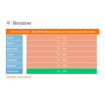
Horaires
Samedi prochain :
Jour férié (Assomption), les horaires peuvent varier
Lundi
7h - 22h
Mardi
7h - 22h
Mercredi
7h - 22h
Jeudi
7h - 22h
Vendredi
7h - 22h
Samedi
7h - 22h
Dimanche
7h - 22h
Signaler une erreur