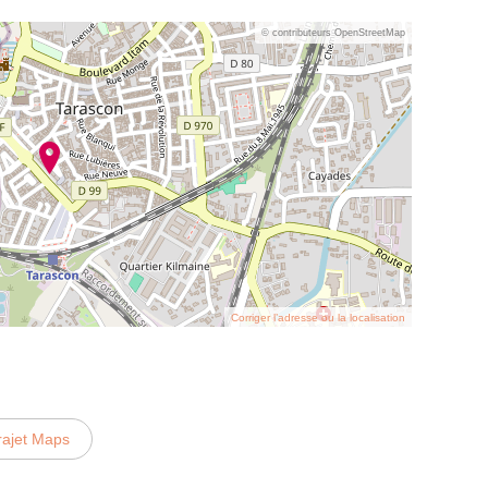
© contributeurs OpenStreetMap
Corriger l’adresse ou la localisation
rajet Maps