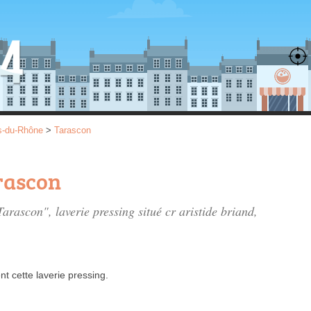
s-du-Rhône
>
Tarascon
rascon
Tarascon", laverie pressing situé
cr aristide briand
,
nt
cette laverie pressing.