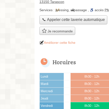
13150 Tarascon
Services :
pressing
,
repassage
,
accès
P
📞 Appeler cette laverie automatique
Je recommande
Améliorer cette fiche
Horaires
Lundi
8h30 - 12h
Mardi
8h30 - 12h
Mercredi
8h30 - 12h
Jeudi
8h30 - 12h
Vendredi
8h30 - 12h