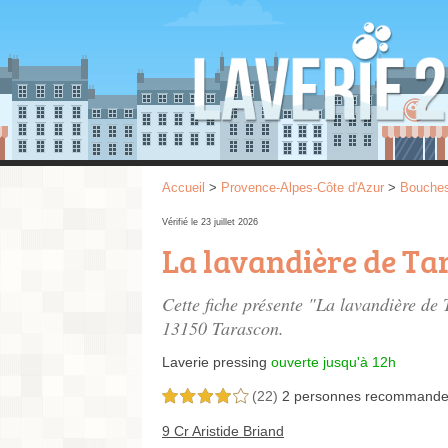
Accueil
>
Provence-Alpes-Côte d'Azur
>
Bouche
Vérifié le 23 juillet 2026
La lavandière de Ta
Cette fiche présente "La lavandière de 
13150 Tarascon.
Laverie pressing
ouverte jusqu'à 12h
(22)
2 personnes
recommande
4,0 étoiles sur 5
9 Cr Aristide Briand