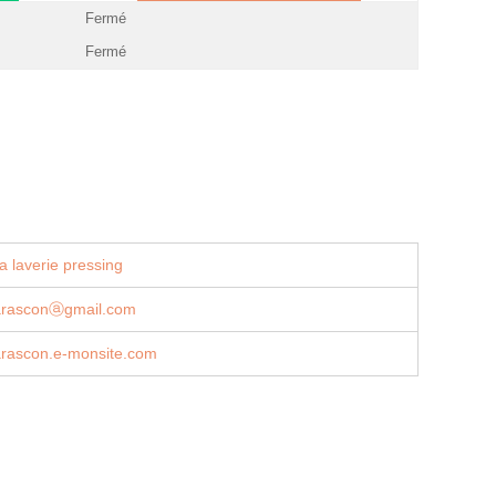
Fermé
Fermé
a laverie pressing
tarasconⓐgmail.com
arascon.e-monsite.com