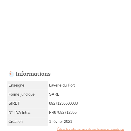
Informations
Enseigne
Laverie du Port
Forme juridique
SARL
SIRET
89271236500030
N° TVA Intra.
FR87892712365
Création
1 février 2021
Éditer les informations de ma laverie automatique