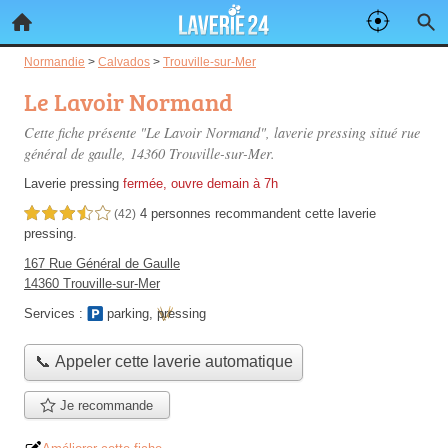
Normandie
>
Calvados
>
Trouville-sur-Mer
Le Lavoir Normand
Cette fiche présente "Le Lavoir Normand", laverie pressing situé
rue
général de gaulle
, 14360 Trouville-sur-Mer.
Laverie pressing
fermée, ouvre demain à 7h
4 personnes
recommandent
cette laverie
3,5 étoiles sur 5
(42)
pressing.
167 Rue Général de Gaulle
14360 Trouville-sur-Mer
Services :
parking
,
pressing
📞 Appeler cette laverie automatique
Je recommande