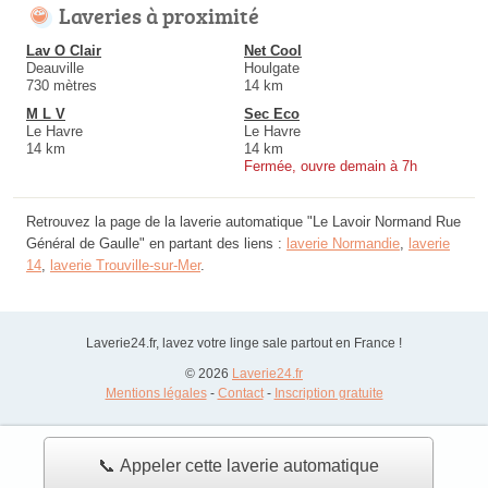
Laveries à proximité
Lav O Clair
Net Cool
Deauville
Houlgate
730 mètres
14 km
M L V
Sec Eco
Le Havre
Le Havre
14 km
14 km
Fermée, ouvre demain à 7h
Retrouvez la page de la laverie automatique "Le Lavoir Normand Rue
Général de Gaulle" en partant des liens :
laverie Normandie
,
laverie
14
,
laverie Trouville-sur-Mer
.
Laverie24.fr, lavez votre linge sale partout en France !
© 2026
Laverie24.fr
Mentions légales
-
Contact
-
Inscription gratuite
📞 Appeler cette laverie automatique