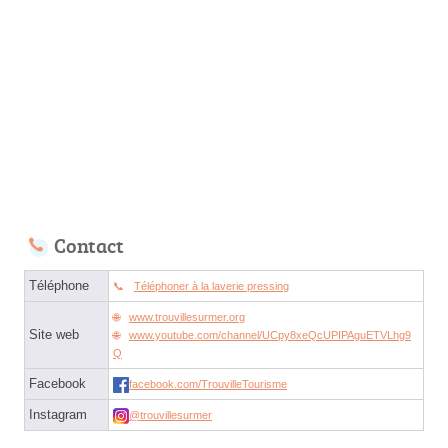
Contact
Téléphone
Téléphoner à la laverie pressing
www.trouvillesurmer.org
Site web
www.youtube.com/channel/UCpy8xeQcUPIPAguETVLhg9
Q
Facebook
facebook.com/TrouvilleTourisme
Instagram
@trouvillesurmer