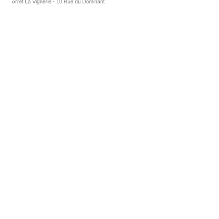
Arrêt La Vignerie - 10 Rue du Dominant