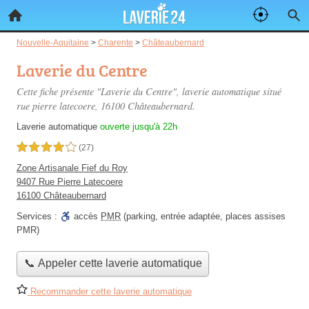
Nouvelle-Aquitaine
>
Charente
>
Châteaubernard
Laverie du Centre
Cette fiche présente "Laverie du Centre", laverie automatique situé
rue pierre latecoere
, 16100 Châteaubernard.
Laverie automatique
ouverte jusqu'à 22h
4,0 étoiles sur 5
(27)
Zone Artisanale Fief du Roy
9407 Rue Pierre Latecoere
16100 Châteaubernard
Services :
accès
PMR
(parking, entrée adaptée, places assises
PMR)
📞 Appeler cette laverie automatique
Recommander cette laverie automatique