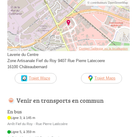
© contributeurs OpenStreetMap
Corriger l’adresse ou la localisation
Laverie du Centre
Zone Artisanale Fief du Roy 9407 Rue Pierre Latecoere
16100 Châteaubernard
Trajet Waze
Trajet Maps
Venir en transports en commun
En bus
Ligne 3, à 145 m
Arrêt Fief du Roy - Rue Pierre Latécoère
Ligne 5, à 359 m