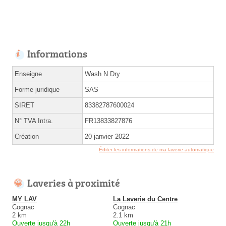
Informations
Enseigne
Wash N Dry
Forme juridique
SAS
SIRET
83382787600024
N° TVA Intra.
FR13833827876
Création
20 janvier 2022
Éditer les informations de ma laverie automatique
Laveries à proximité
MY LAV
La Laverie du Centre
Cognac
Cognac
2 km
2.1 km
Ouverte jusqu'à 22h
Ouverte jusqu'à 21h