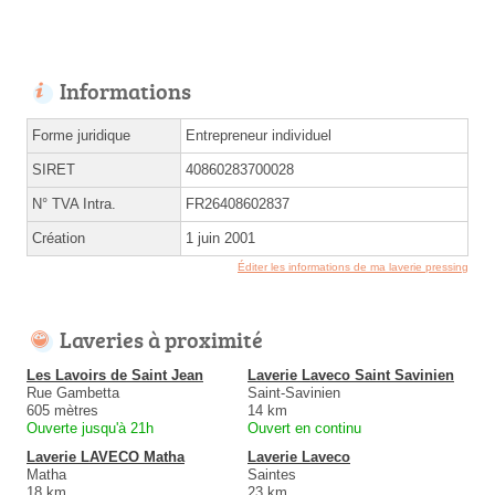
Informations
Forme juridique
Entrepreneur individuel
SIRET
40860283700028
N° TVA Intra.
FR26408602837
Création
1 juin 2001
Éditer les informations de ma laverie pressing
Laveries à proximité
Les Lavoirs de Saint Jean
Laverie Laveco Saint Savinien
Rue Gambetta
Saint-Savinien
605 mètres
14 km
Ouverte jusqu'à 21h
Ouvert en continu
Laverie LAVECO Matha
Laverie Laveco
Matha
Saintes
18 km
23 km