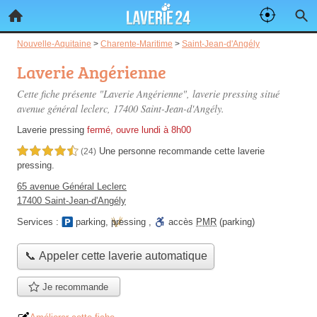
Nouvelle-Aquitaine
>
Charente-Maritime
>
Saint-Jean-d'Angély
Laverie Angérienne
Cette fiche présente "Laverie Angérienne", laverie pressing situé
avenue général leclerc
, 17400 Saint-Jean-d'Angély.
Laverie pressing
fermé, ouvre lundi à 8h00
Une personne
recommande
cette laverie
4,5 étoiles sur 5
(24)
pressing.
65 avenue Général Leclerc
17400 Saint-Jean-d'Angély
Services :
parking
,
pressing
,
accès
PMR
(parking)
📞 Appeler cette laverie automatique
Je recommande