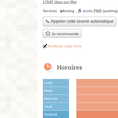
17640 Vaux-sur-Mer
Services :
pressing
,
accès
PMR
(parking)
📞 Appeler cette laverie automatique
Je recommande
Améliorer cette fiche
Horaires
Lundi
Mardi
Mercredi
Jeudi
Vendredi