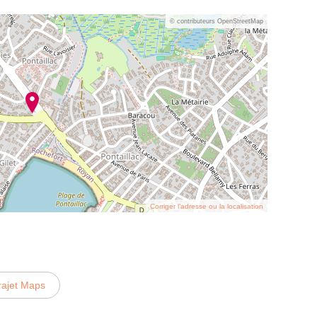
© contributeurs OpenStreetMap
Corriger l’adresse ou la localisation
rajet Maps