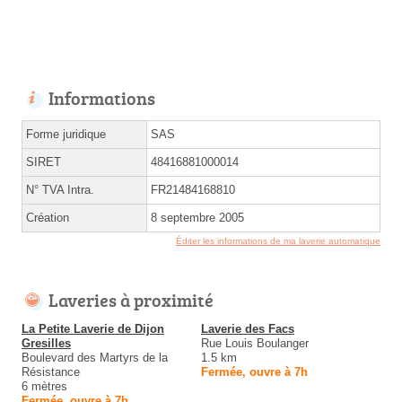
Informations
Forme juridique
SAS
SIRET
48416881000014
N° TVA Intra.
FR21484168810
Création
8 septembre 2005
Éditer les informations de ma laverie automatique
Laveries à proximité
La Petite Laverie de Dijon
Laverie des Facs
Gresilles
Rue Louis Boulanger
Boulevard des Martyrs de la
1.5 km
Résistance
Fermée, ouvre à 7h
6 mètres
Fermée, ouvre à 7h