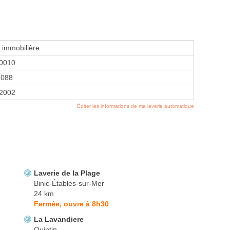
e immobilière
0010
1088
 2002
Éditer les informations de ma laverie automatique
Laverie de la Plage
Binic-Étables-sur-Mer
24 km
Fermée, ouvre à 8h30
La Lavandiere
Quintin