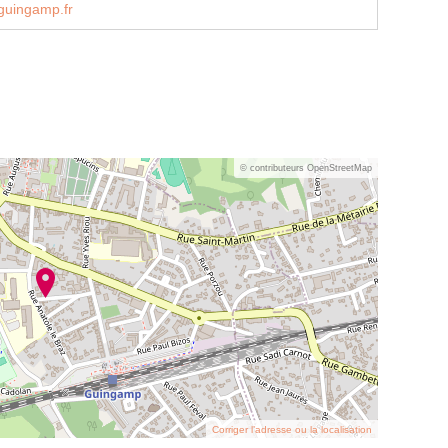
guingamp.fr
© contributeurs OpenStreetMap
Corriger l’adresse ou la localisation