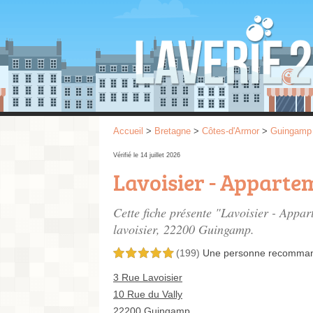
Accueil
>
Bretagne
>
Côtes-d'Armor
>
Guingamp
Vérifié le 14 juillet 2026
Lavoisier - Apparte
Cette fiche présente "Lavoisier - Appa
lavoisier
, 22200 Guingamp.
(199)
Une personne
recomma
5,0 étoiles sur 5
3 Rue Lavoisier
10 Rue du Vally
22200 Guingamp