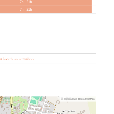
7h - 21h
7h - 21h
a laverie automatique
© contributeurs OpenStreetMap