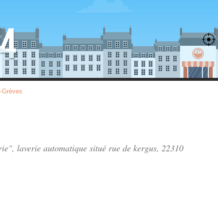
s-Grèves
rie", laverie automatique situé
rue de kergus
, 22310