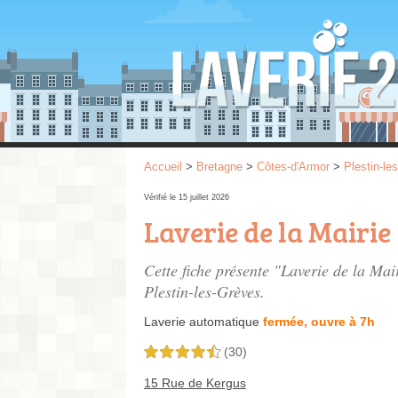
Accueil
>
Bretagne
>
Côtes-d'Armor
>
Plestin-le
Vérifié le 15 juillet 2026
Laverie de la Mairie
Cette fiche présente "Laverie de la Mai
Plestin-les-Grèves.
Laverie automatique
fermée, ouvre à 7h
(30)
4,5 étoiles sur 5
15 Rue de Kergus