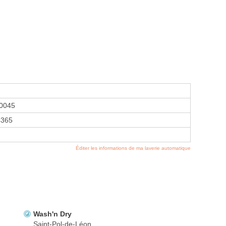
0045
4365
Éditer les informations de ma laverie automatique
Wash'n Dry
Saint-Pol-de-Léon