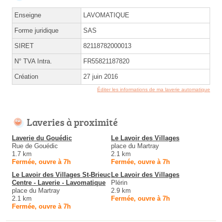
Enseigne
LAVOMATIQUE
Forme juridique
SAS
SIRET
82118782000013
N° TVA Intra.
FR55821187820
Création
27 juin 2016
Éditer les informations de ma laverie automatique
Laveries à proximité
Laverie du Gouédic
Le Lavoir des Villages
Rue de Gouédic
place du Martray
1.7 km
2.1 km
Fermée, ouvre à 7h
Fermée, ouvre à 7h
Le Lavoir des Villages St-Brieuc
Le Lavoir des Villages
Centre - Laverie - Lavomatique
Plérin
place du Martray
2.9 km
2.1 km
Fermée, ouvre à 7h
Fermée, ouvre à 7h