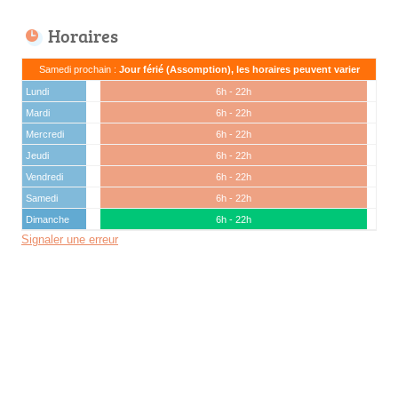
Horaires
Samedi prochain :
Jour férié (Assomption), les horaires peuvent varier
Lundi
6h - 22h
Mardi
6h - 22h
Mercredi
6h - 22h
Jeudi
6h - 22h
Vendredi
6h - 22h
Samedi
6h - 22h
Dimanche
6h - 22h
Signaler une erreur