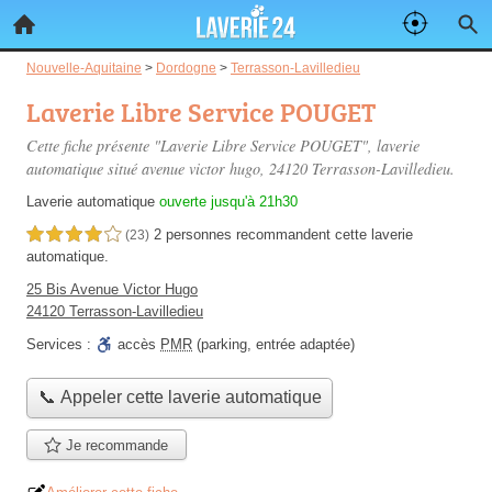
Nouvelle-Aquitaine
>
Dordogne
>
Terrasson-Lavilledieu
Laverie Libre Service POUGET
Cette fiche présente "Laverie Libre Service POUGET", laverie
automatique situé
avenue victor hugo
, 24120 Terrasson-Lavilledieu.
Laverie automatique
ouverte jusqu'à 21h30
2 personnes
recommandent
cette laverie
4,0 étoiles sur 5
(23)
automatique.
25 Bis Avenue Victor Hugo
24120 Terrasson-Lavilledieu
Services :
accès
PMR
(parking, entrée adaptée)
📞 Appeler cette laverie automatique
Je recommande