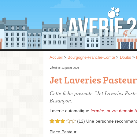
Accueil
>
Bourgogne-Franche-Comté
>
Doubs
>
Vérifié le 13 juillet 2026
Jet Laveries Pasteur
Cette fiche présente "Jet Laveries Past
Besançon.
Laverie automatique
fermée, ouvre demain à
(12)
Une personne
recomman
3,0 étoiles sur 5
Place Pasteur