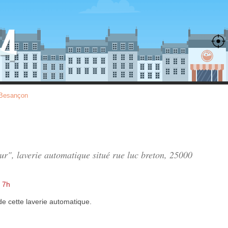
Besançon
eur", laverie automatique situé
rue luc breton
, 25000
 7h
de
cette laverie automatique.