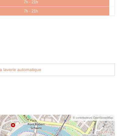
7h - 21h
7h - 21h
a laverie automatique
© contributeurs OpenStreetMap