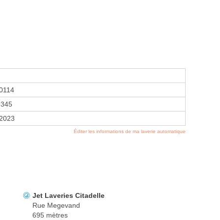
0114
9345
 2023
Éditer les informations de ma laverie automatique
Jet Laveries Citadelle
Rue Megevand
695 mètres