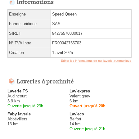
Informations
Enseigne
Speed Queen
Forme juridique
SAS
SIRET
94275570300017
N° TVA Intra.
FR00942755703
Création
1 avril 2025
Éditer les informations de ma laverie automatique
Laveries à proximité
Laverie TS
Lav'expres
Audincourt
Valentigney
3.9 km
6 km
Ouverte jusqu'à 23h
Ouvert jusqu'à 20h
Faby laverie
Lav'eco
Abbévillers
Belfort
13 km
14 km
Ouverte jusqu'à 21h