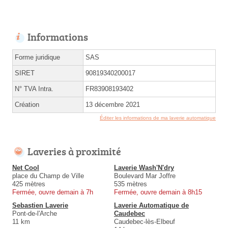
Informations
Forme juridique
SAS
SIRET
90819340200017
N° TVA Intra.
FR83908193402
Création
13 décembre 2021
Éditer les informations de ma laverie automatique
Laveries à proximité
Net Cool
Laverie Wash'N'dry
place du Champ de Ville
Boulevard Mar Joffre
425 mètres
535 mètres
Fermée, ouvre demain à 7h
Fermée, ouvre demain à 8h15
Sebastien Laverie
Laverie Automatique de
Pont-de-l'Arche
Caudebec
11 km
Caudebec-lès-Elbeuf