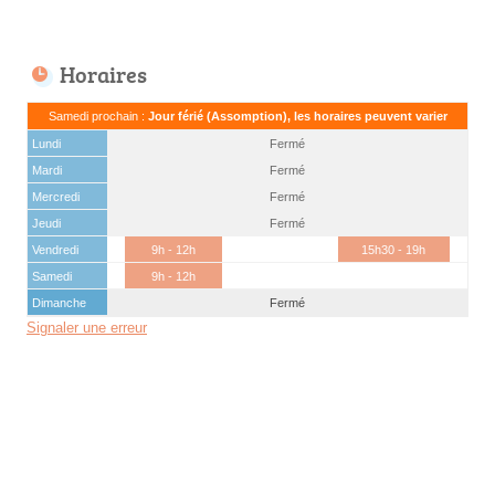
Horaires
Samedi prochain :
Jour férié (Assomption), les horaires peuvent varier
Lundi
Fermé
Mardi
Fermé
Mercredi
Fermé
Jeudi
Fermé
Vendredi
9h - 12h
15h30 - 19h
Samedi
9h - 12h
Dimanche
Fermé
Signaler une erreur