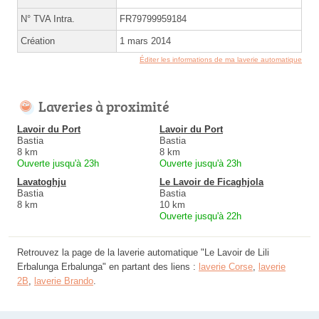
N° TVA Intra.
FR79799959184
Création
1 mars 2014
Éditer les informations de ma laverie automatique
Laveries à proximité
Lavoir du Port
Lavoir du Port
Bastia
Bastia
8 km
8 km
Ouverte jusqu'à 23h
Ouverte jusqu'à 23h
Lavatoghju
Le Lavoir de Ficaghjola
Bastia
Bastia
8 km
10 km
Ouverte jusqu'à 22h
Retrouvez la page de la laverie automatique "Le Lavoir de Lili
Erbalunga Erbalunga" en partant des liens :
laverie Corse
,
laverie
2B
,
laverie Brando
.