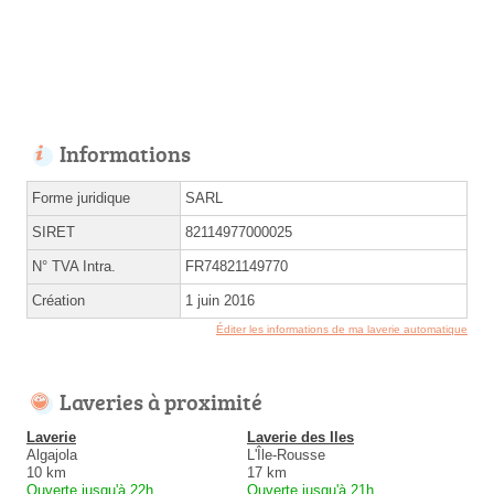
Informations
Forme juridique
SARL
SIRET
82114977000025
N° TVA Intra.
FR74821149770
Création
1 juin 2016
Éditer les informations de ma laverie automatique
Laveries à proximité
Laverie
Laverie des Iles
Algajola
L'Île-Rousse
10 km
17 km
Ouverte jusqu'à 22h
Ouverte jusqu'à 21h