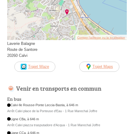
Corriger l’adresse ou la localisation
Laverie Balagne
Route de Santore
20260 Calvi
Trajet Waze
Trajet Maps
Venir en transports en commun
En bus
Calvi-Ile Rousse-Ponte Leccia-Bastia, à 646 m
Arrêt Calvi place de la Porteuse d'Eau - 1 Rue Marechal Joffre
Ligne CBa, à 646 m
Arrêt Calvi piazza trasputadore d'Acqua - 1 Rue Marechal Joffre
Ligne CCa, à 646 m