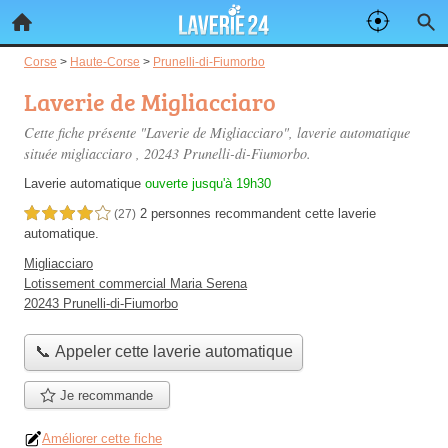
Corse
>
Haute-Corse
>
Prunelli-di-Fiumorbo
Laverie de Migliacciaro
Cette fiche présente "Laverie de Migliacciaro", laverie automatique
située
migliacciaro
, 20243 Prunelli-di-Fiumorbo.
Laverie automatique
ouverte jusqu'à 19h30
2 personnes
recommandent
cette laverie
4,0 étoiles sur 5
(27)
automatique.
Migliacciaro
Lotissement commercial Maria Serena
20243 Prunelli-di-Fiumorbo
📞 Appeler cette laverie automatique
Je recommande
Améliorer cette fiche