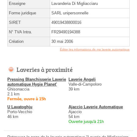
Enseigne
Lavanderia Di Migliacciaru
Forme juridique
SARL unipersonnelle
SIRET
49019438800016
N° TVA Intra.
FR29490194388
Création
30 mai 2006
Éditer les informations de ma laverie automatique
Laveries à proximité
Pressing Blanchisserie Laverie
Laverie Angeli
automatique Hygie Planet'
Valle-di-Campoloro
Ghisonaccia
39 km
2.1 km
Fermée, ouvre à 15h
U Lavatoghju
Ajaccio Laverie Automatique
Porto-Vecchio
Ajaccio
46 km
54 km
Ouverte jusqu'à 21h