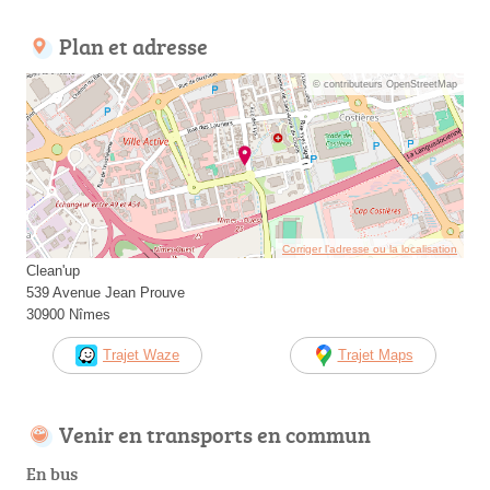
Plan et adresse
© contributeurs OpenStreetMap
Corriger l’adresse ou la localisation
Clean'up
539 Avenue Jean Prouve
30900 Nîmes
Trajet Waze
Trajet Maps
Venir en transports en commun
En bus