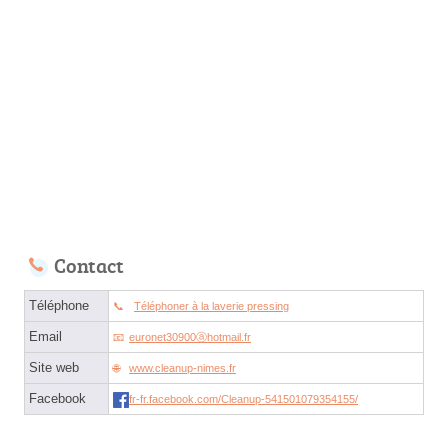
Contact
Téléphone
Téléphoner à la laverie pressing
Email
euronet30900ⓐhotmail.fr
Site web
www.cleanup-nimes.fr
Facebook
fr-fr.facebook.com/Cleanup-541501079354155/