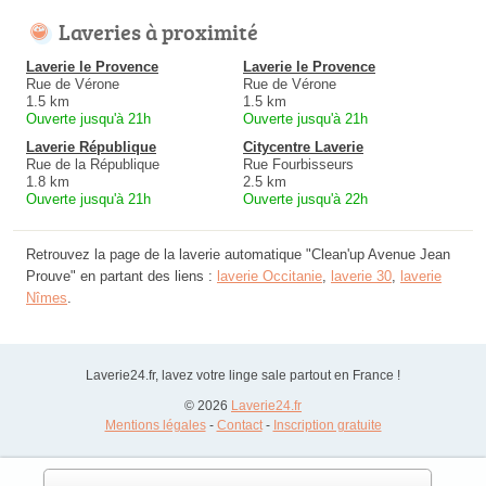
Laveries à proximité
Laverie le Provence
Laverie le Provence
Rue de Vérone
Rue de Vérone
1.5 km
1.5 km
Ouverte jusqu'à 21h
Ouverte jusqu'à 21h
Laverie République
Citycentre Laverie
Rue de la République
Rue Fourbisseurs
1.8 km
2.5 km
Ouverte jusqu'à 21h
Ouverte jusqu'à 22h
Retrouvez la page de la laverie automatique "Clean'up Avenue Jean
Prouve" en partant des liens :
laverie Occitanie
,
laverie 30
,
laverie
Nîmes
.
Laverie24.fr, lavez votre linge sale partout en France !
© 2026
Laverie24.fr
Mentions légales
-
Contact
-
Inscription gratuite