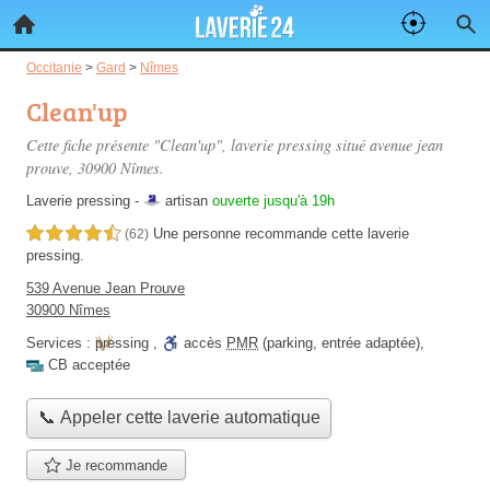
Occitanie
>
Gard
>
Nîmes
Clean'up
Cette fiche présente "Clean'up", laverie pressing situé
avenue jean
prouve
, 30900 Nîmes.
Laverie pressing -
artisan
ouverte jusqu'à 19h
Une personne
recommande
cette laverie
4,5 étoiles sur 5
(62)
pressing.
539 Avenue Jean Prouve
30900 Nîmes
Services :
pressing
,
accès
PMR
(parking, entrée adaptée)
,
CB acceptée
📞 Appeler cette laverie automatique
Je recommande