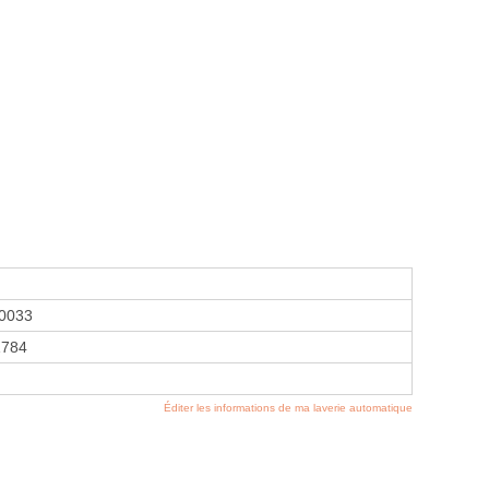
0033
1784
Éditer les informations de ma laverie automatique