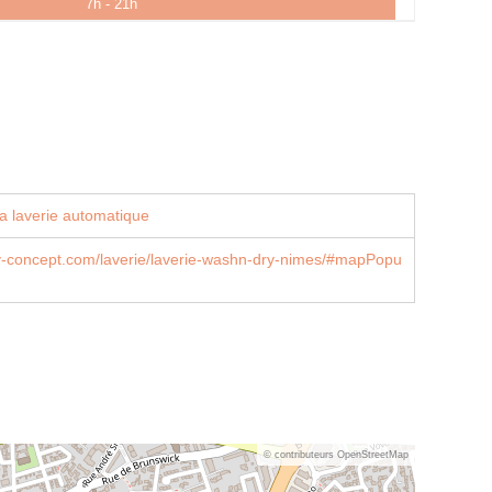
7h - 21h
a laverie automatique
concept.com/laverie/laverie-washn-dry-nimes/#mapPopu
© contributeurs OpenStreetMap