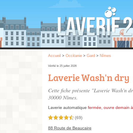
Accueil
>
Occitanie
>
Gard
>
Nîmes
Vérifié le 25 juillet 2026
Laverie Wash'n dry
Cette fiche présente "Laverie Wash'n d
30000 Nîmes.
Laverie automatique
fermée, ouvre demain à
(69)
4,5 étoiles sur 5
88 Route de Beaucaire