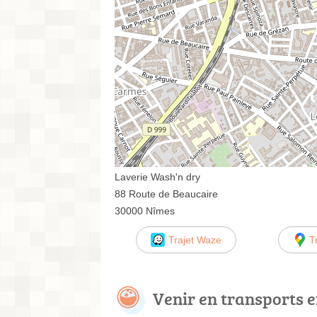
Laverie Wash'n dry
88 Route de Beaucaire
30000 Nîmes
Trajet Waze
T
Venir en transports