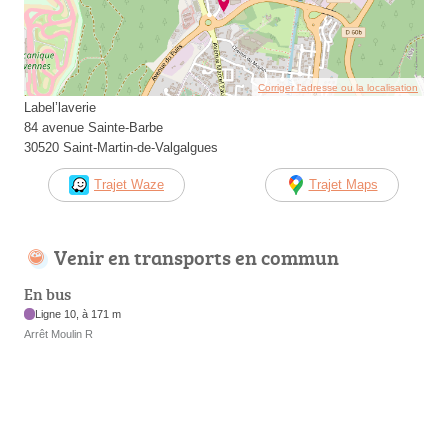
Corriger l’adresse ou la localisation
Label’laverie
84 avenue Sainte-Barbe
30520 Saint-Martin-de-Valgalgues
Trajet Waze
Trajet Maps
Venir en transports en commun
En bus
Ligne 10, à 171 m
Arrêt Moulin R