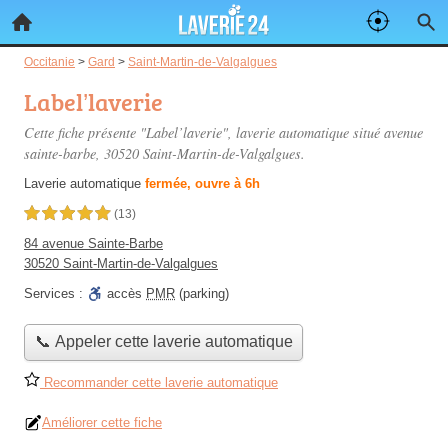
Occitanie
>
Gard
>
Saint-Martin-de-Valgalgues
Label’laverie
Cette fiche présente "Label’laverie", laverie automatique situé
avenue
sainte-barbe
, 30520 Saint-Martin-de-Valgalgues.
Laverie automatique
fermée, ouvre à 6h
5,0 étoiles sur 5
(13)
84 avenue Sainte-Barbe
30520 Saint-Martin-de-Valgalgues
Services :
accès
PMR
(parking)
📞 Appeler cette laverie automatique
Recommander cette laverie automatique
Améliorer cette fiche