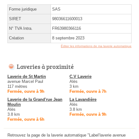
Forme juridique
SAS
SIRET
98036611600013
N° TVA Intra.
FR63980366116
Création
8 septembre 2023
Éditer les informations de ma laverie automatique
Laveries à proximité
Laverie de St Martin
C.V Laverie
avenue Marcel Paul
Alès
117 mètres
3 km
Fermée, ouvre à 9h
Fermée, ouvre à 7h
Laverie de la Grand'rue Jean
La Lavandière
Moulin
Alès
Alès
3.8 km
3.8 km
Fermée, ouvre à 9h
Fermée, ouvre à 6h
Retrouvez la page de la laverie automatique "Label’laverie avenue