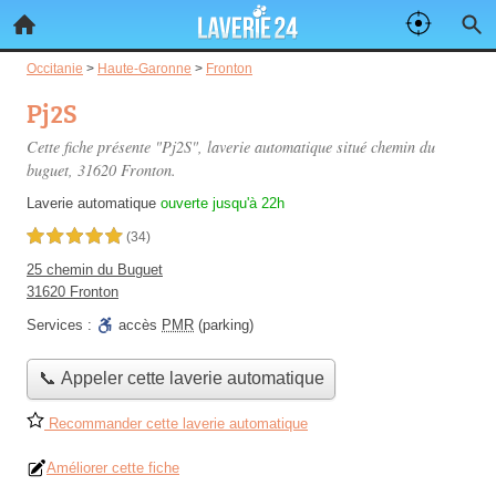
Occitanie
>
Haute-Garonne
>
Fronton
Pj2S
Cette fiche présente "Pj2S", laverie automatique situé
chemin du
buguet
, 31620 Fronton.
Laverie automatique
ouverte jusqu'à 22h
5,0 étoiles sur 5
(34)
25 chemin du Buguet
31620 Fronton
Services :
accès
PMR
(parking)
📞 Appeler cette laverie automatique
Recommander cette laverie automatique
Améliorer cette fiche