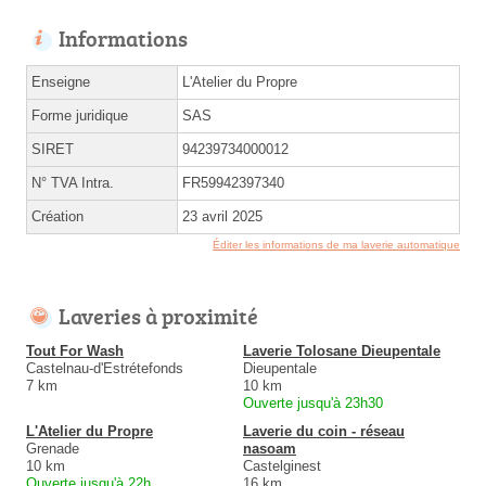
Informations
Enseigne
L'Atelier du Propre
Forme juridique
SAS
SIRET
94239734000012
N° TVA Intra.
FR59942397340
Création
23 avril 2025
Éditer les informations de ma laverie automatique
Laveries à proximité
Tout For Wash
Laverie Tolosane Dieupentale
Castelnau-d'Estrétefonds
Dieupentale
7 km
10 km
Ouverte jusqu'à 23h30
L'Atelier du Propre
Laverie du coin - réseau
Grenade
nasoam
10 km
Castelginest
Ouverte jusqu'à 22h
16 km