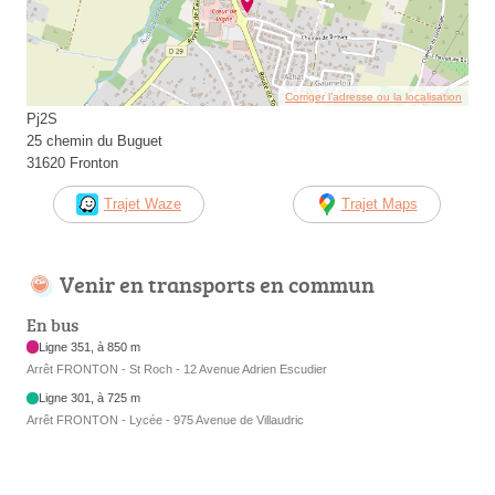
Corriger l’adresse ou la localisation
Pj2S
25 chemin du Buguet
31620 Fronton
Trajet Waze
Trajet Maps
Venir en transports en commun
En bus
Ligne 351, à 850 m
Arrêt FRONTON - St Roch - 12 Avenue Adrien Escudier
Ligne 301, à 725 m
Arrêt FRONTON - Lycée - 975 Avenue de Villaudric