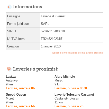
Informations
Enseigne
Laverie du Vernet
Forme juridique
SARL
SIRET
52192315100018
N° TVA Intra.
FR24521923151
Création
1 janvier 2010
Éditer les informations de ma laverie pressing
Laveries à proximité
Laviza
Alary Michele
Auterive
Muret
9 km
9 km
Fermée, ouvre à 8h
Fermée, ouvre à 8h30
Speed Queen
Laverie Tolosane Castanet
Muret
Castanet-Tolosan
9 km
11 km
Fermée, ouvre à 6h
Fermée, ouvre à 7h