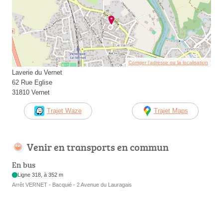
Corriger l’adresse ou la localisation
Laverie du Vernet
62 Rue Eglise
31810 Vernet
Trajet Waze
Trajet Maps
Venir en transports en commun
En bus
Ligne 318, à 352 m
Arrêt VERNET - Bacquié - 2 Avenue du Lauragais