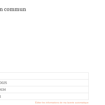
 en commun
0025
8634
1
Éditer les informations de ma laverie automatique