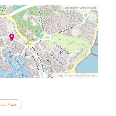
© contributeurs OpenStreetMap
Corriger l’adresse ou la localisation
rajet Maps