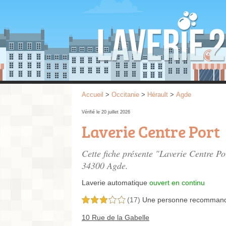
Accueil
>
Occitanie
>
Hérault
>
Agde
Vérifié le 20 juillet 2026
Laverie Centre Port
Cette fiche présente "Laverie Centre Po
34300 Agde.
Laverie automatique
ouvert en continu
(17)
Une personne
recomman
3,0 étoiles sur 5
10 Rue de la Gabelle