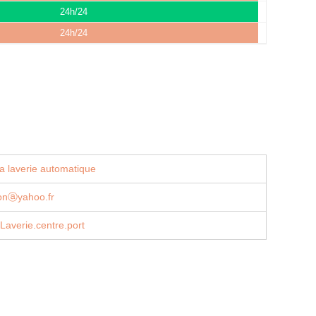
24h/24
24h/24
a laverie automatique
onⓐyahoo.fr
Laverie.centre.port