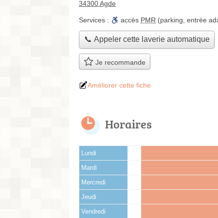
34300 Agde
Services :
accès
PMR
(parking, entrée ad
📞 Appeler cette laverie automatique
Je recommande
Améliorer cette fiche
Horaires
Lundi
Mardi
Mercredi
Jeudi
Vendredi