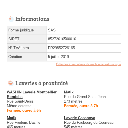
Informations
Forme juridique
SAS
SIRET
85272616500016
N° TVA Intra.
FR29852726165
Création
5 juillet 2019
Éditer les informations de ma laverie automatique
Laveries à proximité
WASHiN Laverie Montpellier
Matik
Rondelet
Rue du Grand Saint-Jean
Rue Saint-Denis
173 mètres
Même adresse
Fermée, ouvre à 7h
Fermée, ouvre à 6h
Matik
Laverie Casanova
Rue Frédéric Bazille
Rue du Faubourg du Courreau
465 mètres
545 mètres