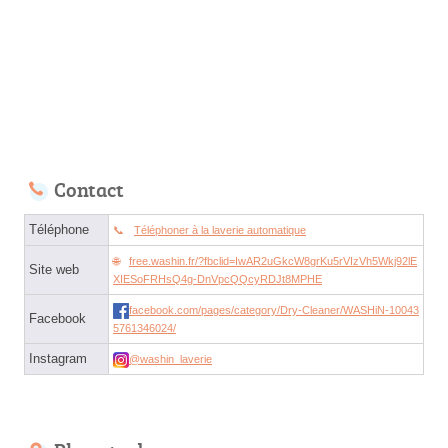
Contact
Téléphone
Téléphoner à la laverie automatique
free.washin.fr/?fbclid=IwAR2uGkcW8grKu5rVIzVh5Wkj92lE
Site web
XIESoFRHsQ4g-DnVpcQQcyRDJt8MPHE
facebook.com/pages/category/Dry-Cleaner/WASHiN-10043
Facebook
5761346024/
Instagram
@washin_laverie