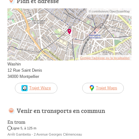
Plan et adresse
© contributeurs OpenStreetMap
Corriger l’adresse ou la localisation
Washin
12 Rue Saint Denis
34000 Montpellier
Trajet Waze
Trajet Maps
Venir en transports en commun
En tram
Ligne 5, à 125 m
Arrêt Gambetta - 2 Avenue Georges Clémenceau