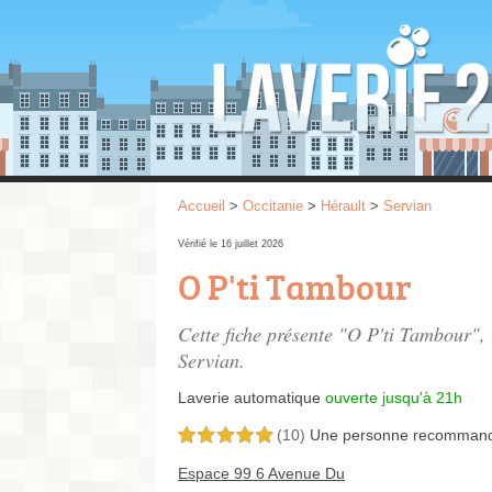
Accueil
>
Occitanie
>
Hérault
>
Servian
Vérifié le 16 juillet 2026
O P'ti Tambour
Cette fiche présente "O P'ti Tambour",
Servian.
Laverie automatique
ouverte jusqu'à 21h
(10)
Une personne
recomman
5,0 étoiles sur 5
Espace 99 6 Avenue Du