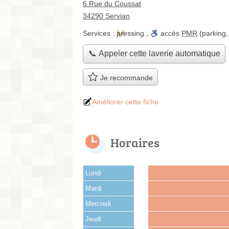
6 Rue du Coussat
34290 Servian
Services :
pressing
,
accès
PMR
(parking,
📞 Appeler cette laverie automatique
Je recommande
Améliorer cette fiche
Horaires
Lundi
Mardi
Mercredi
Jeudi