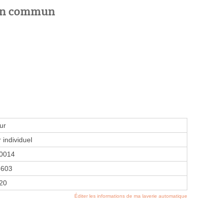
 en commun
ur
 individuel
0014
5603
020
Éditer les informations de ma laverie automatique