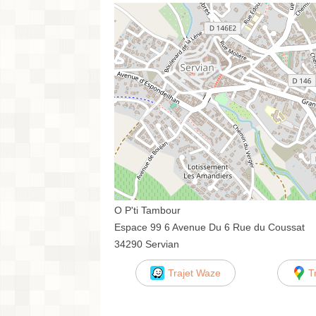
O P'ti Tambour
Espace 99 6 Avenue Du 6 Rue du Coussat
34290 Servian
Trajet Waze
T