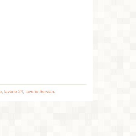
e
,
laverie 34
,
laverie Servian
.