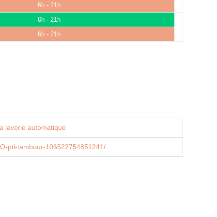
6h - 21h
6h - 21h
6h - 21h
a laverie automatique
/O-pti-tambour-106522754851241/