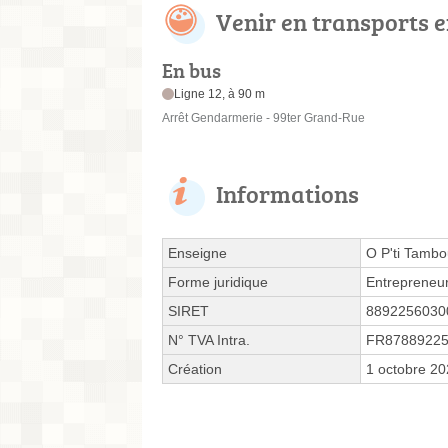
Venir en transports
En bus
Ligne 12, à 90 m
Arrêt Gendarmerie - 99ter Grand-Rue
Informations
Enseigne
O P'ti Tambo
Forme juridique
Entrepreneur
SIRET
8892256030
N° TVA Intra.
FR8788922
Création
1 octobre 2