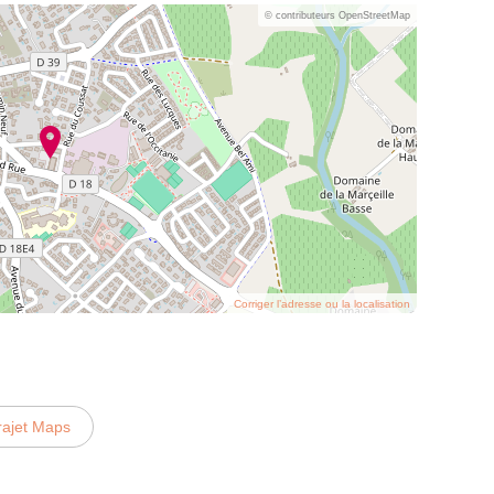
© contributeurs OpenStreetMap
Corriger l’adresse ou la localisation
rajet Maps