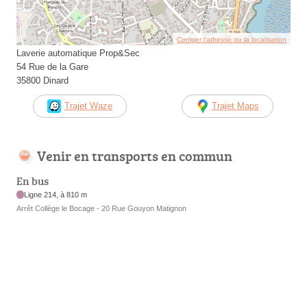
Corriger l’adresse ou la localisation
Laverie automatique Prop&Sec
54 Rue de la Gare
35800 Dinard
Trajet Waze
Trajet Maps
Venir en transports en commun
En bus
Ligne 214, à 810 m
Arrêt Collège le Bocage - 20 Rue Gouyon Matignon