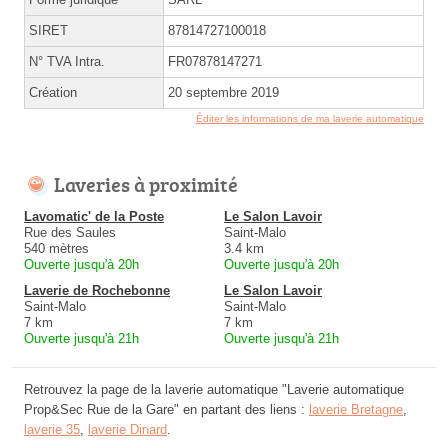
SIRET
87814727100018
N° TVA Intra.
FR07878147271
Création
20 septembre 2019
Éditer les informations de ma laverie automatique
Laveries à proximité
Lavomatic' de la Poste
Le Salon Lavoir
Rue des Saules
Saint-Malo
540 mètres
3.4 km
Ouverte jusqu'à 20h
Ouverte jusqu'à 20h
Laverie de Rochebonne
Le Salon Lavoir
Saint-Malo
Saint-Malo
7 km
7 km
Ouverte jusqu'à 21h
Ouverte jusqu'à 21h
Retrouvez la page de la laverie automatique "Laverie automatique
Prop&Sec Rue de la Gare" en partant des liens :
laverie Bretagne
,
laverie 35
,
laverie Dinard
.