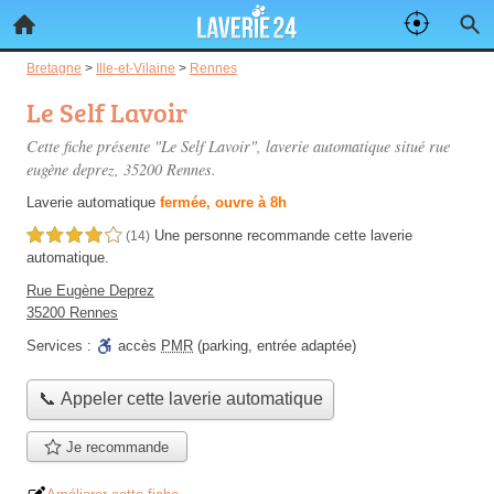
Bretagne
>
Ille-et-Vilaine
>
Rennes
Le Self Lavoir
Cette fiche présente "Le Self Lavoir", laverie automatique situé
rue
eugène deprez
, 35200 Rennes.
Laverie automatique
fermée, ouvre à 8h
Une personne
recommande
cette laverie
4,0 étoiles sur 5
(14)
automatique.
Rue Eugène Deprez
35200 Rennes
Services :
accès
PMR
(parking, entrée adaptée)
📞 Appeler cette laverie automatique
Je recommande