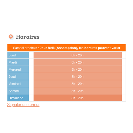
Horaires
Samedi prochain :
Jour férié (Assomption), les horaires peuvent varier
Lundi
8h - 20h
Mardi
8h - 20h
Mercredi
8h - 20h
Jeudi
8h - 20h
Vendredi
8h - 20h
Samedi
8h - 20h
Dimanche
8h - 20h
Signaler une erreur