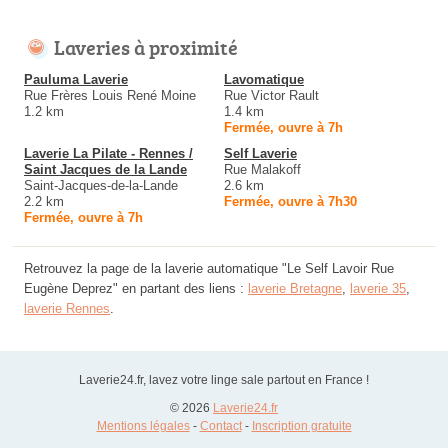
Laveries à proximité
Pauluma Laverie
Lavomatique
Rue Frères Louis René Moine
Rue Victor Rault
1.2 km
1.4 km
Fermée, ouvre à 7h
Laverie La Pilate - Rennes /
Self Laverie
Saint Jacques de la Lande
Rue Malakoff
Saint-Jacques-de-la-Lande
2.6 km
2.2 km
Fermée, ouvre à 7h30
Fermée, ouvre à 7h
Retrouvez la page de la laverie automatique "Le Self Lavoir Rue
Eugène Deprez" en partant des liens :
laverie Bretagne
,
laverie 35
,
laverie Rennes
.
Laverie24.fr, lavez votre linge sale partout en France !
© 2026
Laverie24.fr
Mentions légales
-
Contact
-
Inscription gratuite