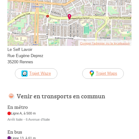
Corriger l’adresse ou la localisation
Le Self Lavoir
Rue Eugène Deprez
35200 Rennes
Trajet Waze
Trajet Maps
Venir en transports en commun
En métro
Ligne A, à 500 m
Arrêt Italie - 6 Avenue d'Italie
En bus
Ligne 13, à 61 m