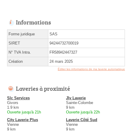
Informations
Forme juridique
SAS
SIRET
94244732700019
N° TVA Intra.
FR58942447327
Création
24 mars 2025
Éditer les informations de ma laverie automatique
Laveries à proximité
Slc Services
Jlv Laverie
Givors
Sainte-Colombe
1.9 km
9 km
Ouverte jusqu'à 21h
Ouverte jusqu'à 22h
City Laverie Plus
Laverie Côté Sud
Vienne
Vienne
9 km
9 km