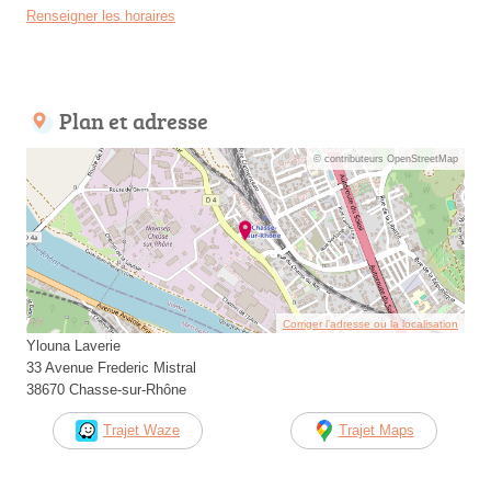
Renseigner les horaires
Plan et adresse
© contributeurs OpenStreetMap
Corriger l’adresse ou la localisation
Ylouna Laverie
33 Avenue Frederic Mistral
38670 Chasse-sur-Rhône
Trajet Waze
Trajet Maps