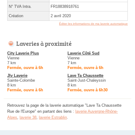
N° TVA Intra.
FR18838918761
Création
2 avril 2020
Éditer les informations de ma laverie automatique
Laveries à proximité
City Laverie Plus
Laverie Côté Sud
Vienne
Vienne
7 km
7 km
Fermée, ouvre à 6h
Fermée, ouvre à 6h
Jlv Laverie
Lave Ta Chaussette
Sainte-Colombe
Saint-Just-Chaleyssin
8 km
8 km
Fermée, ouvre à 6h
Fermée, ouvre à 6h30
Retrouvez la page de la laverie automatique "Lave Ta Chaussette
Rue de l'Europe" en partant des liens :
laverie Auvergne-Rhône-
Alpes
,
laverie 38
,
laverie Estrablin
.