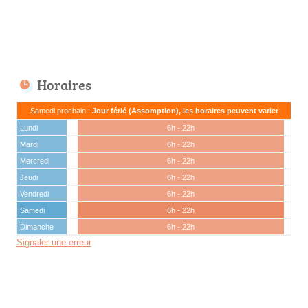
Horaires
Samedi prochain :
Jour férié (Assomption), les horaires peuvent varier
Lundi
6h - 22h
Mardi
6h - 22h
Mercredi
6h - 22h
Jeudi
6h - 22h
Vendredi
6h - 22h
Samedi
6h - 22h
Dimanche
6h - 22h
Signaler une erreur