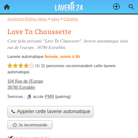
Auvergne-Rhône-Alpes
>
Isère
>
Estrablin
Lave Ta Chaussette
Cette fiche présente "Lave Ta Chaussette", laverie automatique situé
rue de l'europe
, 38780 Estrablin.
Laverie automatique
fermée, ouvre à 6h
11 personnes
recommandent
cette laverie
4,0 étoiles sur 5
(9)
automatique.
104 Rue de l'Europe
38780 Estrablin
Services :
accès
PMR
(parking)
📞 Appeler cette laverie automatique
Je recommande