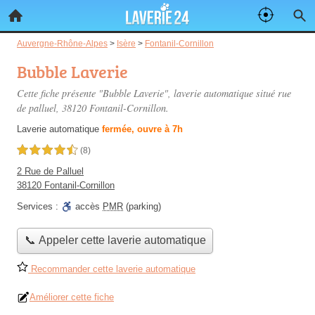
Auvergne-Rhône-Alpes
>
Isère
>
Fontanil-Cornillon
Bubble Laverie
Cette fiche présente "Bubble Laverie", laverie automatique situé
rue
de palluel
, 38120 Fontanil-Cornillon.
Laverie automatique
fermée, ouvre à 7h
4,5 étoiles sur 5
(8)
2 Rue de Palluel
38120 Fontanil-Cornillon
Services :
accès
PMR
(parking)
📞 Appeler cette laverie automatique
Recommander cette laverie automatique
Améliorer cette fiche