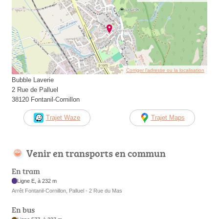
Corriger l’adresse ou la localisation
Bubble Laverie
2 Rue de Palluel
38120 Fontanil-Cornillon
Trajet Waze
Trajet Maps
Venir en transports en commun
En tram
Ligne E, à 232 m
Arrêt Fontanil-Cornillon, Palluel - 2 Rue du Mas
En bus