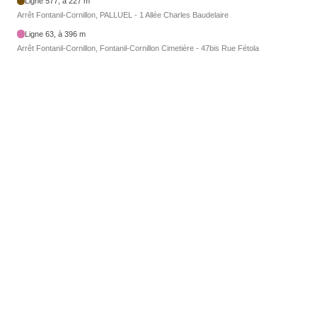
Ligne 577, à 227 m
Arrêt Fontanil-Cornillon, PALLUEL - 1 Allée Charles Baudelaire
Ligne 63, à 396 m
Arrêt Fontanil-Cornillon, Fontanil-Cornillon Cimetière - 47bis Rue Fétola