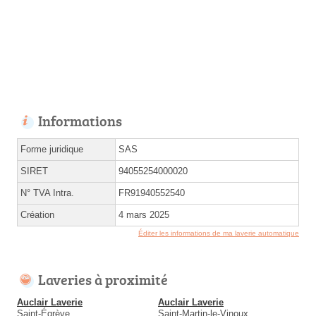
Informations
Forme juridique
SAS
SIRET
94055254000020
N° TVA Intra.
FR91940552540
Création
4 mars 2025
Éditer les informations de ma laverie automatique
Laveries à proximité
Auclair Laverie
Auclair Laverie
Saint-Égrève
Saint-Martin-le-Vinoux