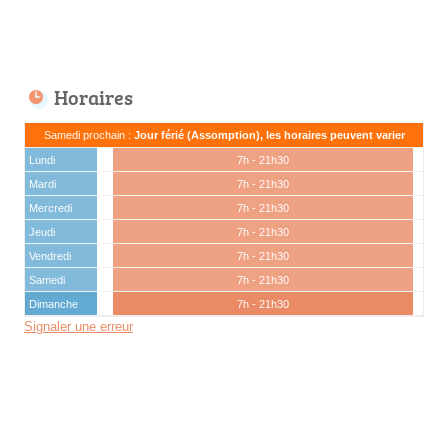
Horaires
Samedi prochain :
Jour férié (Assomption), les horaires peuvent varier
Lundi
7h - 21h30
Mardi
7h - 21h30
Mercredi
7h - 21h30
Jeudi
7h - 21h30
Vendredi
7h - 21h30
Samedi
7h - 21h30
Dimanche
7h - 21h30
Signaler une erreur