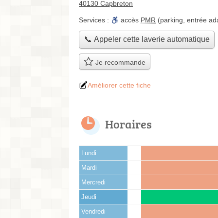
40130 Capbreton
Services :
accès
PMR
(parking, entrée ad
📞 Appeler cette laverie automatique
Je recommande
Améliorer cette fiche
Horaires
Lundi
Mardi
Mercredi
Jeudi
Vendredi