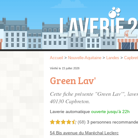
Accueil
>
Nouvelle-Aquitaine
>
Landes
>
Capbre
Vérifié le 15 juillet 2026
Green Lav'
Cette fiche présente "Green Lav'", lave
40130 Capbreton.
Laverie automatique
ouverte jusqu'à 22h
(68)
3 personnes
recommande
4,5 étoiles sur 5
54 Bis avenue du Maréchal Leclerc