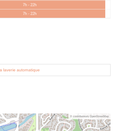
7h - 22h
7h - 22h
a laverie automatique
© contributeurs OpenStreetMap