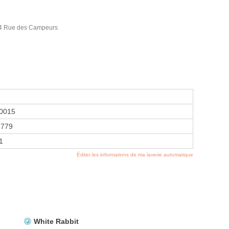
 Rue des Campeurs
0015
6779
1
Éditer les informations de ma laverie automatique
White Rabbit