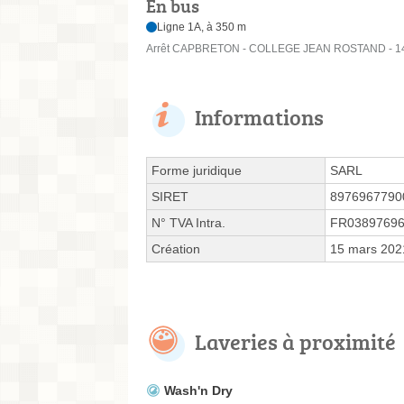
En bus
Ligne 1A, à 350 m
Arrêt CAPBRETON - COLLEGE JEAN ROSTAND - 14
Informations
Forme juridique
SARL
SIRET
8976967790
N° TVA Intra.
FR0389769
Création
15 mars 202
Laveries à proximité
Wash'n Dry