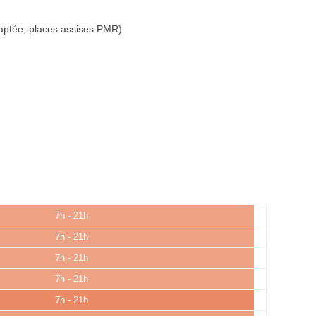
aptée, places assises PMR)
7h - 21h
7h - 21h
7h - 21h
7h - 21h
7h - 21h