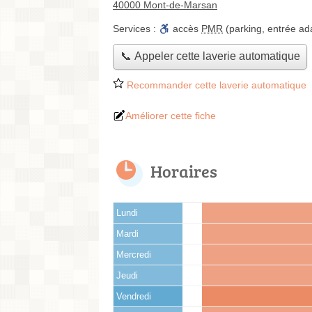
40000 Mont-de-Marsan
Services :
accès
PMR
(parking, entrée ad
📞 Appeler cette laverie automatique
Recommander cette laverie automatique
Améliorer cette fiche
Horaires
Lundi
Mardi
Mercredi
Jeudi
Vendredi