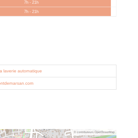
7h - 21h
7h - 21h
a laverie automatique
ontdemarsan.com
© contributeurs OpenStreetMap