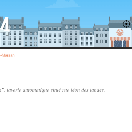
e-Marsan
h", laverie automatique situé
rue léon des landes
,